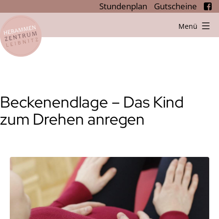
Stundenplan
Gutscheine
Zum
Menü
Hebammenzentrum
Inhalt
Leibnitz
springen
Beckenendlage – Das Kind
zum Drehen anregen