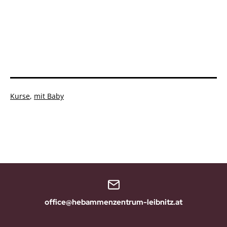
Kategorisiert
Kurse
,
mit Baby
als
office@hebammenzentrum-leibnitz.at