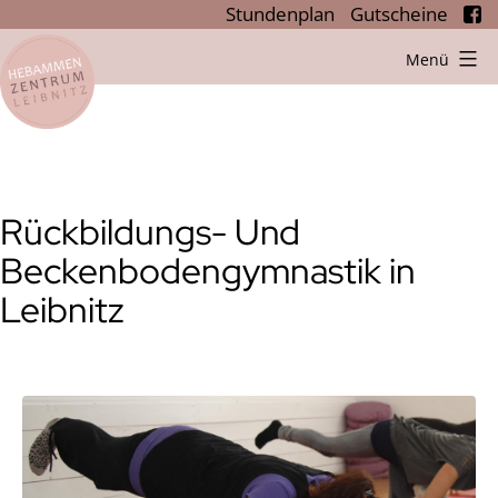
Stundenplan
Gutscheine
Zum
Menü
Hebammenzentrum
Inhalt
Leibnitz
springen
Rückbildungs- Und
Beckenbodengymnastik in
Leibnitz